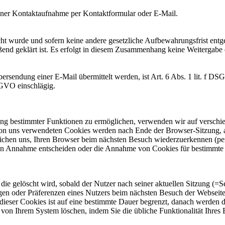
einer Kontaktaufnahme per Kontaktformular oder E-Mail.
ht wurde und sofern keine andere gesetzliche Aufbewahrungsfrist entg
ßend geklärt ist. Es erfolgt in diesem Zusammenhang keine Weitergabe 
ersendung einer E-Mail übermittelt werden, ist Art. 6 Abs. 1 lit. f DS
DSGVO einschlägig.
ung bestimmter Funktionen zu ermöglichen, verwenden wir auf verschie
 von uns verwendeten Cookies werden nach Ende der Browser-Sitzung, al
chen uns, Ihren Browser beim nächsten Besuch wiederzuerkennen (persi
ren Annahme entscheiden oder die Annahme von Cookies für bestimmte 
ie gelöscht wird, sobald der Nutzer nach seiner aktuellen Sitzung (=S
gen oder Präferenzen eines Nutzers beim nächsten Besuch der Webseite
ieser Cookies ist auf eine bestimmte Dauer begrenzt, danach werden di
 von Ihrem System löschen, indem Sie die übliche Funktionalität Ihres