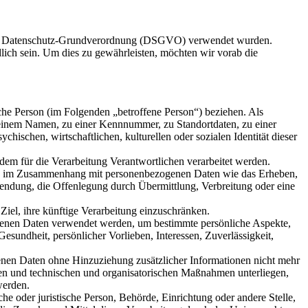
s der Datenschutz-Grundverordnung (DSGVO) verwendet wurden.
dlich sein. Um dies zu gewährleisten, möchten wir vorab die
liche Person (im Folgenden „betroffene Person“) beziehen. Als
ie einem Namen, zu einer Kennnummer, zu Standortdaten, zu einer
schen, wirtschaftlichen, kulturellen oder sozialen Identität dieser
n dem für die Verarbeitung Verantwortlichen verarbeitet werden.
reihe im Zusammenhang mit personenbezogenen Daten wie das Erheben,
wendung, die Offenlegung durch Übermittlung, Verbreitung oder eine
iel, ihre künftige Verarbeitung einzuschränken.
ezogenen Daten verwendet werden, um bestimmte persönliche Aspekte,
Gesundheit, persönlicher Vorlieben, Interessen, Zuverlässigkeit,
enen Daten ohne Hinzuziehung zusätzlicher Informationen nicht mehr
den und technischen und organisatorischen Maßnahmen unterliegen,
werden.
che oder juristische Person, Behörde, Einrichtung oder andere Stelle,