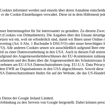
on Cookies informiert werden und einzeln über deren Annahme entscheid
 er die Cookie-Einstellungen verwaltet. Diese ist in dem Hilfemenü jed
unser Internetangebot für Sie interessanter zu gestalten. Zu diesem Z
 (Cookies von Drittanbietern). Die Angaben über den Einsatz derarti
etzen wir ein, weil sie erforderlich sind, damit wir Ihnen unser Online
gsvertrag (Art. 6 Abs. 1 Buchstabe b DSGVO) oder unser berechtigtes I
O). Alle anderen Cookies setzen wir ausschließlich aufgrund Ihrer ert
il zu einer Datenverarbeitung in den USA. Auch in diesem Fall setzen 
 aufgrund des Angemessenheitsbeschlusses der EU-Kommission zuläss
arlaments und des Rates über die Angemessenheit des Schutzniveau
ter nehmen am EU-USA Datenschutzrahmen (sog. EU-U.S. Data Priva
dem EWR an Organisationen in den USA abgeschlossen. Soweit diese U
A Datenschutzrahmen finden Sie auf der Website, die das US-Handel
n Dienst der Google Ireland Limited.
erbindung zu den Servern von Google hergestellt. Dabei können perso