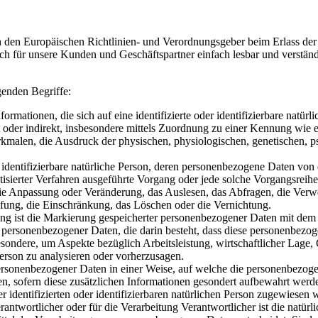
urch den Europäischen Richtlinien- und Verordnungsgeber beim Erlas
uch für unsere Kunden und Geschäftspartner einfach lesbar und verstän
genden Begriffe:
mationen, die sich auf eine identifizierte oder identifizierbare natür
rekt oder indirekt, insbesondere mittels Zuordnung zu einer Kennung w
en, die Ausdruck der physischen, physiologischen, genetischen, psychi
er identifizierbare natürliche Person, deren personenbezogene Daten vo
omatisierter Verfahren ausgeführte Vorgang oder jede solche Vorgangs
 die Anpassung oder Veränderung, das Auslesen, das Abfragen, die Ver
pfung, die Einschränkung, das Löschen oder die Vernichtung.
g ist die Markierung gespeicherter personenbezogener Daten mit dem Z
itung personenbezogener Daten, die darin besteht, dass diese personenb
esondere, um Aspekte bezüglich Arbeitsleistung, wirtschaftlicher Lage, 
Person zu analysieren oder vorherzusagen.
ersonenbezogener Daten in einer Weise, auf welche die personenbezog
en, sofern diese zusätzlichen Informationen gesondert aufbewahrt wer
r identifizierten oder identifizierbaren natürlichen Person zugewiesen 
antwortlicher oder für die Verarbeitung Verantwortlicher ist die natürli