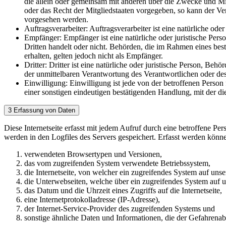
die allein oder gemeinsam mit anderen über die Zwecke und Mi
oder das Recht der Mitgliedstaaten vorgegeben, so kann der V
vorgesehen werden.
Auftragsverarbeiter: Auftragsverarbeiter ist eine natürliche od
Empfänger: Empfänger ist eine natürliche oder juristische Per
Dritten handelt oder nicht. Behörden, die im Rahmen eines b
erhalten, gelten jedoch nicht als Empfänger.
Dritter: Dritter ist eine natürliche oder juristische Person, B
der unmittelbaren Verantwortung des Verantwortlichen oder des
Einwilligung: Einwilligung ist jede von der betroffenen Perso
einer sonstigen eindeutigen bestätigenden Handlung, mit der die
3 Erfassung von Daten
Diese Internetseite erfasst mit jedem Aufruf durch eine betroffene 
werden in den Logfiles des Servers gespeichert. Erfasst werden könn
verwendeten Browsertypen und Versionen,
das vom zugreifenden System verwendete Betriebssystem,
die Internetseite, von welcher ein zugreifendes System auf unser
die Unterwebseiten, welche über ein zugreifendes System auf un
das Datum und die Uhrzeit eines Zugriffs auf die Internetseite,
eine Internetprotokolladresse (IP-Adresse),
der Internet-Service-Provider des zugreifenden Systems und
sonstige ähnliche Daten und Informationen, die der Gefahrena