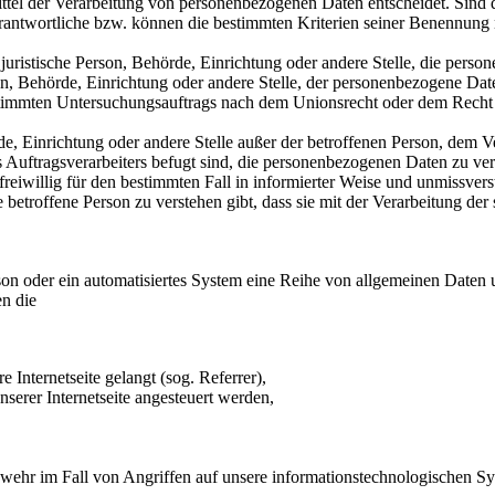
ttel der Verarbeitung von personenbezogenen Daten entscheidet. Sind 
erantwortliche bzw. können die bestimmten Kriterien seiner Benennung
er juristische Person, Behörde, Einrichtung oder andere Stelle, die per
son, Behörde, Einrichtung oder andere Stelle, der personenbezogene Dat
estimmten Untersuchungsauftrags nach dem Unionsrecht oder dem Recht
ehörde, Einrichtung oder andere Stelle außer der betroffenen Person, dem
 Auftragsverarbeiters befugt sind, die personenbezogenen Daten zu ver
n freiwillig für den bestimmten Fall in informierter Weise und unmissv
 betroffene Person zu verstehen gibt, dass sie mit der Verarbeitung de
Person oder ein automatisiertes System eine Reihe von allgemeinen Date
en die
e Internetseite gelangt (sog. Referrer),
serer Internetseite angesteuert werden,
bwehr im Fall von Angriffen auf unsere informationstechnologischen S