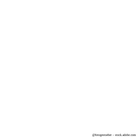
@
fotogestoeber
– stock.adobe.com