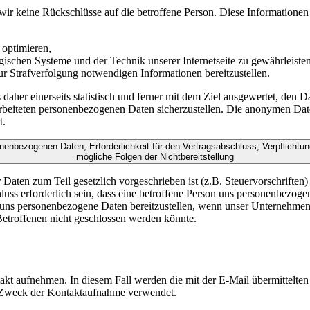
wir keine Rückschlüsse auf die betroffene Person. Diese Informatione
 optimieren,
ogischen Systeme und der Technik unserer Internetseite zu gewährleiste
ur Strafverfolgung notwendigen Informationen bereitzustellen.
her einerseits statistisch und ferner mit dem Ziel ausgewertet, den 
rarbeiteten personenbezogenen Daten sicherzustellen. Die anonymen Dat
t.
sonenbezogenen Daten; Erforderlichkeit für den Vertragsabschluss; Verpflicht
mögliche Folgen der Nichtbereitstellung
r Daten zum Teil gesetzlich vorgeschrieben ist (z.B. Steuervorschrifte
uss erforderlich sein, dass eine betroffene Person uns personenbezogene
, uns personenbezogene Daten bereitzustellen, wenn unser Unternehmen m
Betroffenen nicht geschlossen werden könnte.
takt aufnehmen. In diesem Fall werden die mit der E-Mail übermittelt
en Zweck der Kontaktaufnahme verwendet.