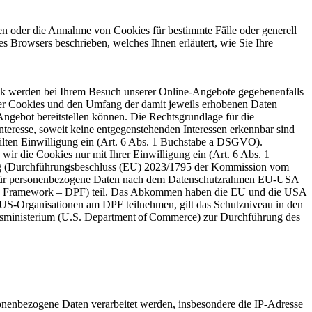
en oder die Annahme von Cookies für bestimmte Fälle oder generell
es Browsers beschrieben, welches Ihnen erläutert, wie Sie Ihre
weck werden bei Ihrem Besuch unserer Online-Angebote gegebenenfalls
ger Cookies und den Umfang der damit jeweils erhobenen Daten
-Angebot bereitstellen können. Die Rechtsgrundlage für die
nteresse, soweit keine entgegenstehenden Interessen erkennbar sind
eilten Einwilligung ein (Art. 6 Abs. 1 Buchstabe a DSGVO).
wir die Cookies nur mit Ihrer Einwilligung ein (Art. 6 Abs. 1
ig (Durchführungsbeschluss (EU) 2023/1795 der Kommission vom
s für personenbezogene Daten nach dem Datenschutzrahmen EU-USA
cy Framework – DPF) teil. Das Abkommen haben die EU und die USA
S-Organisationen am DPF teilnehmen, gilt das Schutzniveau in den
sministerium (U.S. Department of Commerce) zur Durchführung des
nenbezogene Daten verarbeitet werden, insbesondere die IP-Adresse