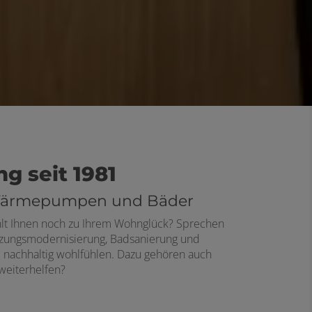
g seit 1981
ür Wärmepumpen und Bäder
ehlt Ihnen noch zu Ihrem Wohnglück? Sprechen
 Heizungsmodernisierung, Badsanierung und
 nachhaltig wohlfühlen. Dazu gehören auch
 weiterhelfen?