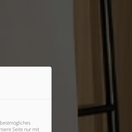
 bestmögliches
sere Seite nur mit