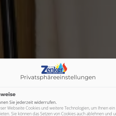
Privatsphäre­einstellungen
nweise
en Sie jederzeit widerrufen.
ser Webseite Cookies und weitere Technologien, um Ihnen ein
ieten. Sie können das Setzen von Cookies auch ablehnen und un