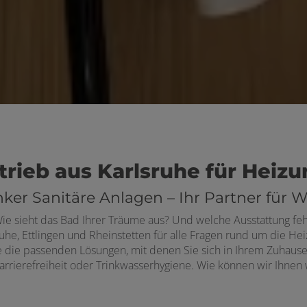
trieb aus Karlsruhe für Heizun
enker Sanitäre Anlagen – Ihr Partner f
ie sieht das Bad Ihrer Träume aus? Und welche Ausstattung f
lsruhe, Ettlingen und Rheinstetten für alle Fragen rund um die
e die passenden Lösungen, mit denen Sie sich in Ihrem Zuhause
rrierefreiheit oder Trinkwasserhygiene. Wie können wir Ihnen