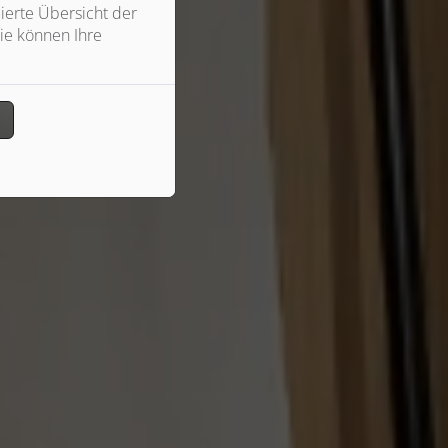
ierte Übersicht der
ie können Ihre
n